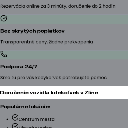
Rezervácia online za 3 minúty, doručenie do 2 hodín
Bez skrytých poplatkov
Transparentné ceny, žiadne prekvapenia
Podpora 24/7
Sme tu pre vás kedykoľvek potrebujete pomoc
Doručenie vozidla kdekoľvek v Zlíne
Populárne lokácie:
Centrum mesta