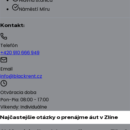
Hlavná stanica
Náměstí Míru
Kontakt:
Telefón
+420 910 666 949
Email
info@blackrent.cz
Otváracia doba
Pon-Pia: 08:00 - 17:00
Vikendy: Individuálne
Najčastejšie otázky o prenájme áut v Zlíne