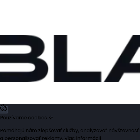
Používame cookies 🍪
Pomáhajú nám zlepšovať služby, analyzovať návštevnosť
a personalizovať reklamy.
Viac informácií