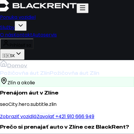
Ponuka vozidiel
Služby
O nás
Kontakt
Autoservis
Prihlásiť sa
🇸🇰
SK
Domov
Požičovňa áut Zlín
Požičovňa áut Zlín
Zlín a okolie
Prenájom áut v Zlíne
seoCity.hero.subtitle.zlin
Zobraziť vozidlá
Zavolať +421 910 666 949
Prečo si prenajať auto v Zlíne cez BlackRent?