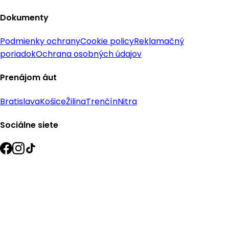
Dokumenty
Podmienky ochrany
Cookie policy
Reklamačný
poriadok
Ochrana osobných údajov
Prenájom áut
Bratislava
Košice
Žilina
Trenčín
Nitra
Sociálne siete