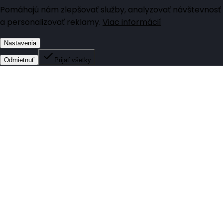
Pomáhajú nám zlepšovať služby, analyzovať návštevnosť
a personalizovať reklamy.
Viac informácií
Nastavenia
Odmietnuť
Prijať všetky