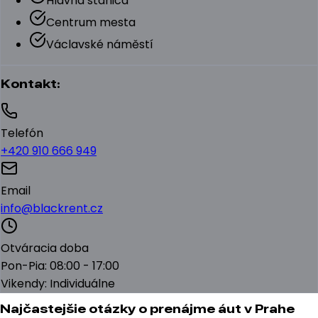
Hlavná stanica
Centrum mesta
Václavské náměstí
Kontakt:
Telefón
+420 910 666 949
Email
info@blackrent.cz
Otváracia doba
Pon-Pia: 08:00 - 17:00
Vikendy: Individuálne
Najčastejšie otázky o prenájme áut v Prahe