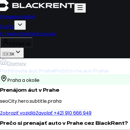
Ponuka vozidiel
Služby
O nás
Kontakt
Autoservis
Prihlásiť sa
🇸🇰
SK
Domov
Požičovňa áut Praha
Požičovňa áut Praha
Praha a okolie
Prenájom áut v Prahe
seoCity.hero.subtitle.praha
Zobraziť vozidlá
Zavolať +421 910 666 949
Prečo si prenajať auto v Prahe cez BlackRent?