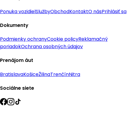
Ponuka vozidiel
Služby
Obchod
Kontakt
O nás
Prihlásiť sa
Dokumenty
Podmienky ochrany
Cookie policy
Reklamačný
poriadok
Ochrana osobných údajov
Prenájom áut
Bratislava
Košice
Žilina
Trenčín
Nitra
Sociálne siete