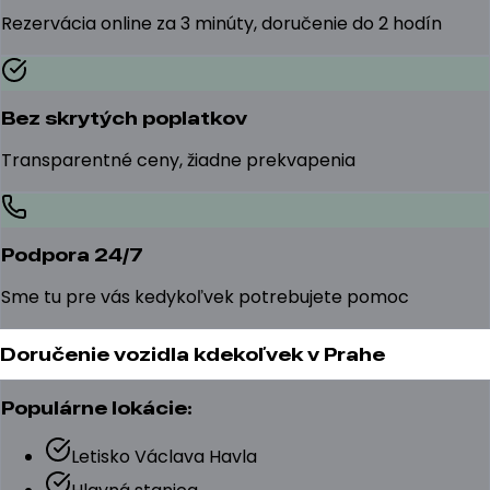
Rezervácia online za 3 minúty, doručenie do 2 hodín
Bez skrytých poplatkov
Transparentné ceny, žiadne prekvapenia
Podpora 24/7
Sme tu pre vás kedykoľvek potrebujete pomoc
Doručenie vozidla kdekoľvek v Prahe
Populárne lokácie:
Letisko Václava Havla