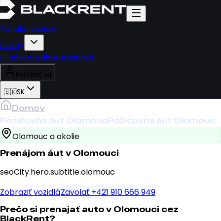
Ponuka vozidiel
Služby
O nás
Kontakt
Autoservis
Prihlásiť sa
🇸🇰
SK
Domov
Požičovňa áut Olomouc
Požičovňa áut Olomouc
Olomouc a okolie
Prenájom áut v Olomouci
seoCity.hero.subtitle.olomouc
Zobraziť vozidlá
Zavolať +421 910 666 949
Prečo si prenajať auto v Olomouci cez
BlackRent?