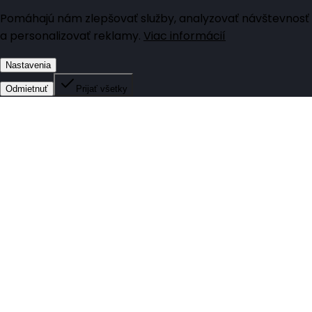
Pomáhajú nám zlepšovať služby, analyzovať návštevnosť
a personalizovať reklamy.
Viac informácií
Nastavenia
Odmietnuť
Prijať všetky