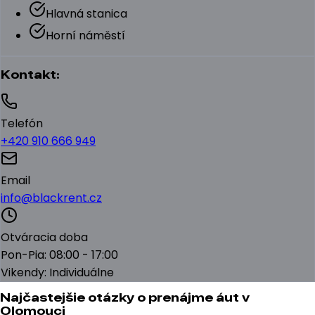
Hlavná stanica
Horní náměstí
Kontakt:
Telefón
+420 910 666 949
Email
info@blackrent.cz
Otváracia doba
Pon-Pia: 08:00 - 17:00
Vikendy: Individuálne
Najčastejšie otázky o prenájme áut v
Olomouci