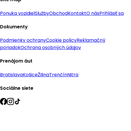
Ponuka vozidiel
Služby
Obchod
Kontakt
O nás
Prihlásiť sa
Dokumenty
Podmienky ochrany
Cookie policy
Reklamačný
poriadok
Ochrana osobných údajov
Prenájom áut
Bratislava
Košice
Žilina
Trenčín
Nitra
Sociálne siete