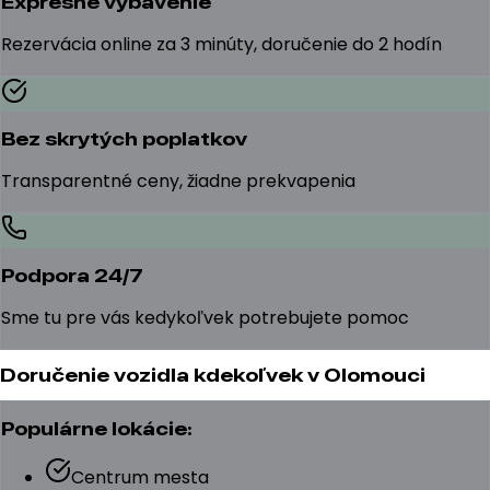
Expresné vybavenie
Rezervácia online za 3 minúty, doručenie do 2 hodín
Bez skrytých poplatkov
Transparentné ceny, žiadne prekvapenia
Podpora 24/7
Sme tu pre vás kedykoľvek potrebujete pomoc
Doručenie vozidla kdekoľvek v Olomouci
Populárne lokácie:
Centrum mesta